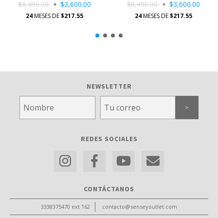
$8,490.00
$3,600.00
$8,490.00
$3,600.00
24
MESES DE
$217.55
24
MESES DE
$217.55
NEWSLETTER
REDES SOCIALES
CONTÁCTANOS
3338375470 ext 162
contacto@senseyoutlet.com