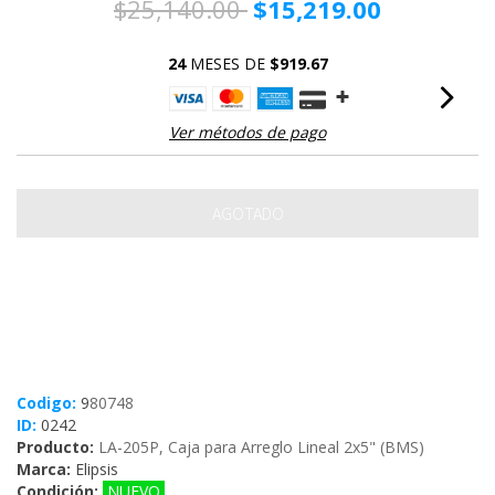
$25,140.00
$15,219.00
24
MESES DE
$919.67
Ver métodos de pago
Codigo:
9
80748
ID:
0242
Producto:
LA-205P, Caja para Arreglo Lineal 2x5" (BMS)
Marca:
Elipsis
Condición:
NUEVO