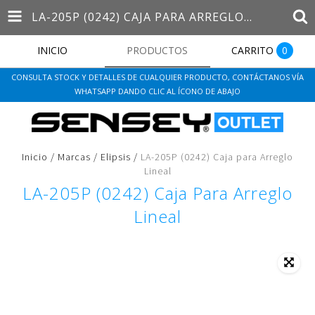
LA-205P (0242) CAJA PARA ARREGLO LINEAL
INICIO
PRODUCTOS
CARRITO
0
CONSULTA STOCK Y DETALLES DE CUALQUIER PRODUCTO, CONTÁCTANOS VÍA
WHATSAPP DANDO CLIC AL ÍCONO DE ABAJO
Inicio
/
Marcas
/
Elipsis
/
LA-205P (0242) Caja para Arreglo
Lineal
LA-205P (0242) Caja Para Arreglo
Lineal