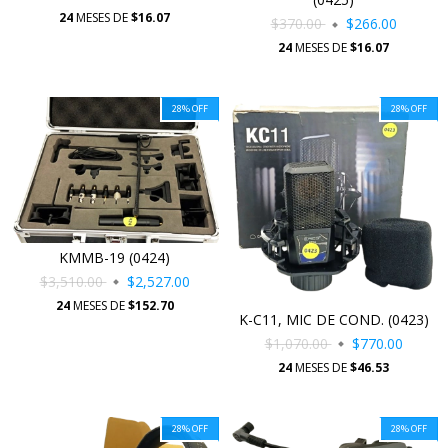
24
MESES DE
$16.07
$370.00
$266.00
24
MESES DE
$16.07
28
%
OFF
28
%
OFF
KMMB-19 (0424)
$3,510.00
$2,527.00
24
MESES DE
$152.70
K-C11, MIC DE COND. (0423)
$1,070.00
$770.00
24
MESES DE
$46.53
28
%
OFF
28
%
OFF