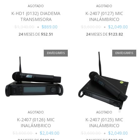
AGOTADO
AGOTADO
K-HD1 (0132) DIADEMA
K-2407 (0127) MIC
TRANSMISORA
INALÁMBRICO
$1,340.00
$869.00
$3,600.00
$2,049.00
24
MESES DE
$52.51
24
MESES DE
$123.82
ENVÍO GRATIS
ENVÍO GRATIS
AGOTADO
AGOTADO
K-2407 (0126) MIC
K-2407 (0125) MIC
INALÁMBRICO
INALÁMBRICO
$3,600.00
$2,049.00
$3,600.00
$2,049.00