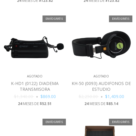
24
MESES DE
$123.82
24
MESES DE
$123.82
ENVÍO GRATIS
ENVÍO GRATIS
AGOTADO
AGOTADO
K-HD1 (0122) DIADEMA
KH-50 (0093) AUDIFONOS DE
TRANSMISORA
ESTUDIO
$1,340.00
$869.00
$2,250.00
$1,409.00
24
MESES DE
$52.51
24
MESES DE
$85.14
ENVÍO GRATIS
ENVÍO GRATIS