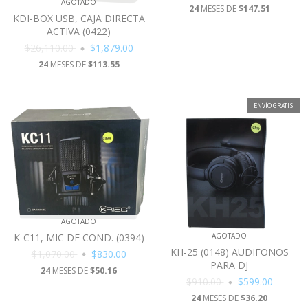
AGOTADO
24
MESES DE
$147.51
KDI-BOX USB, CAJA DIRECTA
ACTIVA (0422)
$26,110.00
$1,879.00
24
MESES DE
$113.55
ENVÍO GRATIS
AGOTADO
K-C11, MIC DE COND. (0394)
AGOTADO
KH-25 (0148) AUDIFONOS
$1,070.00
$830.00
PARA DJ
24
MESES DE
$50.16
$910.00
$599.00
24
MESES DE
$36.20