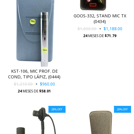
GOOS-332, STAND MIC TX
(0434)
$1,650.00
$1,188.00
24
MESES DE
$71.79
KST-106, MIC PROF. DE
COND, TIPO LÁPIZ, (0444)
$1,210.00
$960.00
24
MESES DE
$58.01
28
%
OFF
28
%
OFF