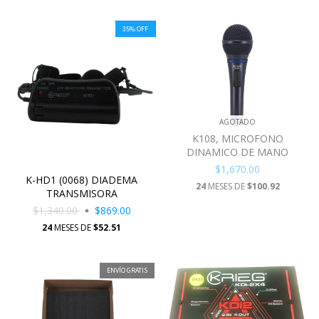
35
%
OFF
AGOTADO
K108, MICROFONO
DINAMICO DE MANO
$1,670.00
K-HD1 (0068) DIADEMA
24
MESES DE
$100.92
TRANSMISORA
$1,340.00
$869.00
24
MESES DE
$52.51
ENVÍO GRATIS