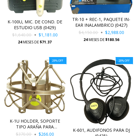
TR-10 + REC-1, PAQUETE IN-
K-100U, MIC. DE COND. DE
EAR INALAMBRICO (0427)
ESTUDIO USB (0429)
$4,150.00
$2,988.00
$1,640.00
$1,181.00
24
MESES DE
$180.56
24
MESES DE
$71.37
28
%
OFF
28
%
OFF
K-1U HOLDER, SOPORTE
TIPO ARAÑA PARA
K-601, AUDIFONOS PARA DJ
MICRÓFONOS (0426)
$370.00
$266.00
(0425)