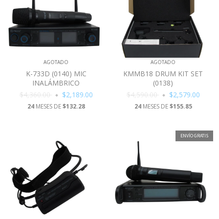
AGOTADO
AGOTADO
K-733D (0140) MIC
KMMB18 DRUM KIT SET
INALÁMBRICO
(0138)
$4,360.00
$2,189.00
$4,590.00
$2,579.00
24
MESES DE
$132.28
24
MESES DE
$155.85
ENVÍO GRATIS