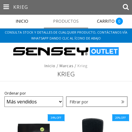
KRIEG
INICIO
PRODUCTOS
CARRITO
0
CONSULTA STOCK Y DETALLES DE CUALQUIER PRODUCTO, CONTÁCTANOS VÍA
WHATSAPP DANDO CLIC AL ÍCONO DE ABAJO
Inicio
/
Marcas
/
Krieg
KRIEG
Ordenar por
Filtrar por
34
%
OFF
20
%
OFF