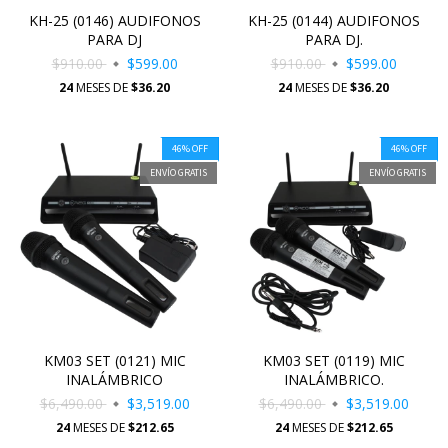
KH-25 (0146) AUDIFONOS
KH-25 (0144) AUDIFONOS
PARA DJ
PARA DJ.
$910.00
$599.00
$910.00
$599.00
24
MESES DE
$36.20
24
MESES DE
$36.20
46
%
OFF
46
%
OFF
ENVÍO GRATIS
ENVÍO GRATIS
KM03 SET (0121) MIC
KM03 SET (0119) MIC
INALÁMBRICO
INALÁMBRICO.
$6,490.00
$3,519.00
$6,490.00
$3,519.00
24
MESES DE
$212.65
24
MESES DE
$212.65