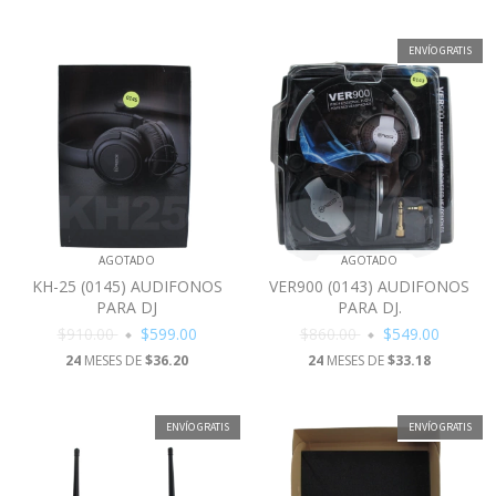
ENVÍO GRATIS
AGOTADO
AGOTADO
KH-25 (0145) AUDIFONOS
VER900 (0143) AUDIFONOS
PARA DJ
PARA DJ.
$910.00
$599.00
$860.00
$549.00
24
MESES DE
$36.20
24
MESES DE
$33.18
ENVÍO GRATIS
ENVÍO GRATIS