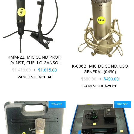
KMM-22, MIC COND PROF.
P/INST, CUELLO GANSO
K-C06B, MIC DE COND. USO
(0431)
$1,410.00
$1,015.00
GENERAL (0430)
24
MESES DE
$61.34
$680.00
$490.00
24
MESES DE
$29.61
28
%
OFF
28
%
OFF