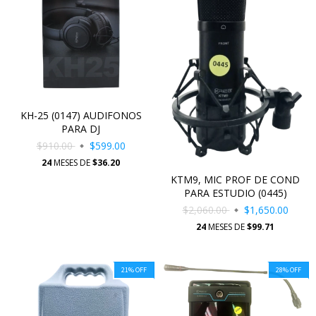
KH-25 (0147) AUDIFONOS
PARA DJ
$910.00
$599.00
24
MESES DE
$36.20
KTM9, MIC PROF DE COND
PARA ESTUDIO (0445)
$2,060.00
$1,650.00
24
MESES DE
$99.71
21
%
OFF
28
%
OFF