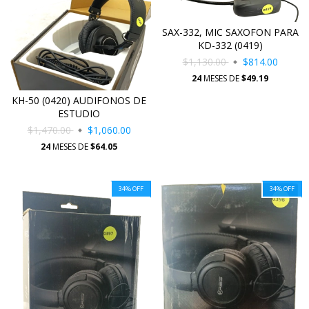
SAX-332, MIC SAXOFON PARA
KD-332 (0419)
$1,130.00
$814.00
24
MESES DE
$49.19
KH-50 (0420) AUDIFONOS DE
ESTUDIO
$1,470.00
$1,060.00
24
MESES DE
$64.05
34
%
OFF
34
%
OFF