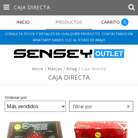
CAJA DIRECTA
INICIO
PRODUCTOS
CARRITO
0
CONSULTA STOCK Y DETALLES DE CUALQUIER PRODUCTO, CONTÁCTANOS VÍA
WHATSAPP DANDO CLIC AL ÍCONO DE ABAJO
Inicio
/
Marcas
/
Krieg
/
Caja directa
CAJA DIRECTA
Ordenar por
Filtrar por