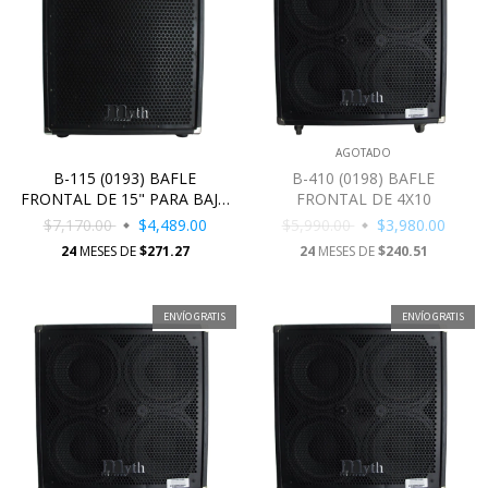
AGOTADO
B-115 (0193) BAFLE
B-410 (0198) BAFLE
FRONTAL DE 15" PARA BAJO
FRONTAL DE 4X10
ELECTRICO
$7,170.00
$4,489.00
$5,990.00
$3,980.00
24
MESES DE
$271.27
24
MESES DE
$240.51
ENVÍO GRATIS
ENVÍO GRATIS