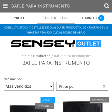
BAFLE PARA INSTRUMENTO
INICIO
PRODUCTOS
CARRITO
0
CONSULTA STOCK Y DETALLES DE CUALQUIER PRODUCTO, CONTÁCTANOS VÍA
WHATSAPP DANDO CLIC AL ÍCONO DE ABAJO
Inicio
/
Productos
/
Bafle para instrumento
BAFLE PARA INSTRUMENTO
Ordenar por
Filtrar por
ENVÍO GRATIS
37
%
OFF
ENVÍO GRATIS