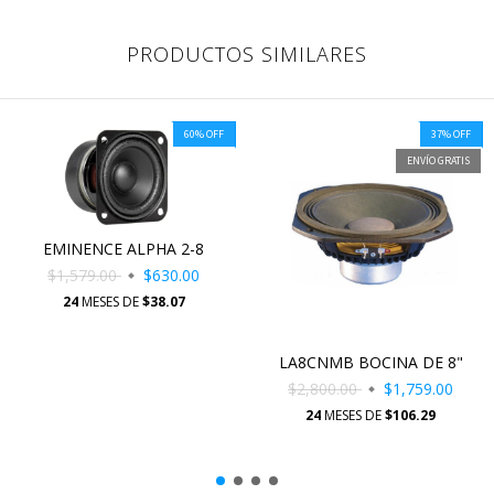
PRODUCTOS SIMILARES
60
%
OFF
37
%
OFF
ENVÍO GRATIS
EMINENCE ALPHA 2-8
$1,579.00
$630.00
24
MESES DE
$38.07
LA8CNMB BOCINA DE 8"
$2,800.00
$1,759.00
24
MESES DE
$106.29