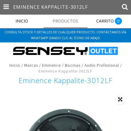
EMINENCE KAPPALITE-3012LF
INICIO
PRODUCTOS
CARRITO
0
CONSULTA STOCK Y DETALLES DE CUALQUIER PRODUCTO, CONTÁCTANOS VÍA
WHATSAPP DANDO CLIC AL ÍCONO DE ABAJO
Inicio
/
Marcas
/
Eminence
/
Bocinas
/
Audio Profesional
/
Eminence Kappalite-3012LF
Eminence Kappalite-3012LF