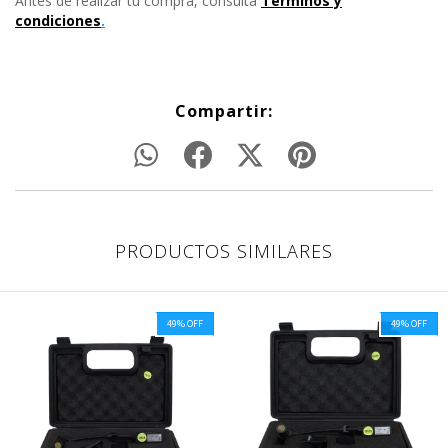
Antes de realizar tu compra, consulta
Términos y
condiciones
.
Compartir:
PRODUCTOS SIMILARES
49
%
OFF
49
%
OFF