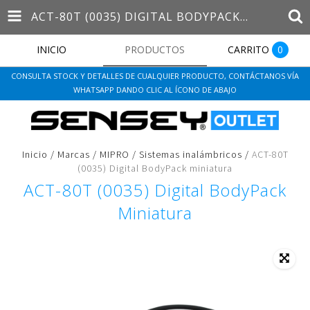
ACT-80T (0035) DIGITAL BODYPACK MINIATURA
INICIO
PRODUCTOS
CARRITO
0
CONSULTA STOCK Y DETALLES DE CUALQUIER PRODUCTO, CONTÁCTANOS VÍA
WHATSAPP DANDO CLIC AL ÍCONO DE ABAJO
Inicio
/
Marcas
/
MIPRO
/
Sistemas inalámbricos
/
ACT-80T
(0035) Digital BodyPack miniatura
ACT-80T (0035) Digital BodyPack
Miniatura